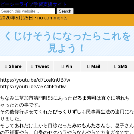
ピーシーライブ学習支援サイト
2020年5月25日 • no comments
くじけそうになったらこれを
見よう！
Share
Tweet
Pin
Mail
SMS
https://youtu.be/d7LceKnUB7w
https://youtu.be/aSY4hEf6tlw
ちなみに草加市清門町95にあった
だるま寿司
は直ぐに潰れち
ゃったとの事です｡
その後修行させてくれた
びっくりずし
も民事再生法の適用にな
りました。
そしてあれだけ上から目線だった
みのもんたさん
も、息子さん
の不祥事やら、自身のセクハラやらなんやらでガタガタです。