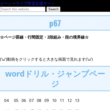
ピーシーライブ学習支援サイト
p67
☆ページ罫線・行間固定・2段組み・段の境界線☆
(‘ω’)動画をクリックすると大きな画面で見れます(‘ω’)
wordドリル・ジャンプペー
ジ
04
05
06
07
08
09
10
11
12
13