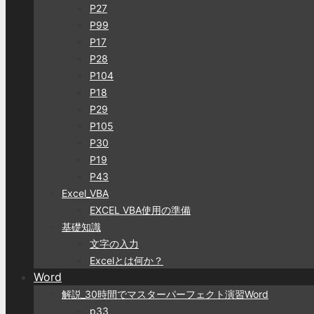
P27
P99
P17
P28
P104
P18
P29
P105
P30
P19
P43
Excel_VBA
EXCEL VBA使用の準備
基礎知識
文字の入力
Excelとは何か？
Word
解説_30時間でマスターパーフェクト演習Word
p33