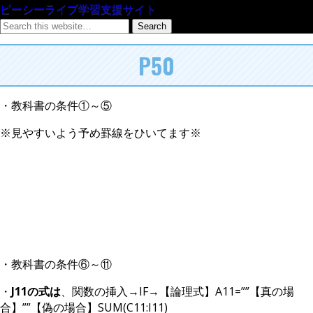
ピーシーライブ学習支援サイト
P50
・教科書の条件①～⑤
※見やすいよう予め罫線をひいてます※
・教科書の条件⑥～⑪
・
J11の式は
、関数の挿入→IF→【論理式】A11=””【真の場
合】””【偽の場合】SUM(C11:I11)