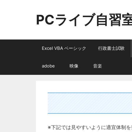
コ
ン
PCライブ自習
テ
ン
ツ
へ
ス
Excel VBA ベーシック
行政書士試験
キ
ッ
adobe
映像
音楽
プ
※下記では見やすいように適宜体制