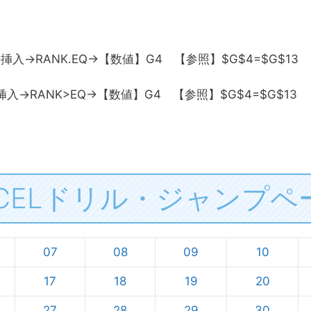
挿入→RANK.EQ→【数値】G4 【参照】$G$4=$G$13
入→RANK>EQ→【数値】G4 【参照】$G$4=$G$13
XCELドリル・ジャンプペ
07
08
09
10
17
18
19
20
27
28
29
30