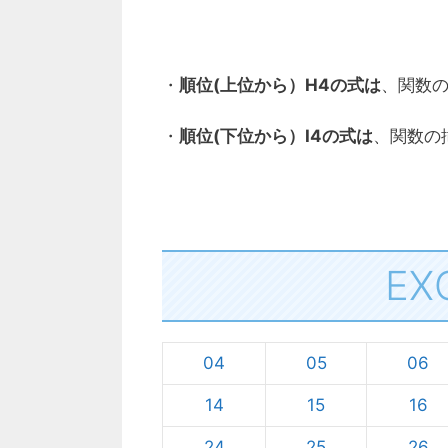
・
順位(上位から）H4の式は
、関数の
・
順位(下位から）I4の式は
、関数の挿
E
04
05
06
14
15
16
24
25
26