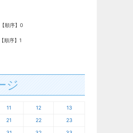
 【順序】0
 【順序】1
ージ
11
12
13
21
22
23
31
32
33